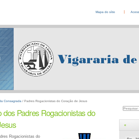
Mapa do sítio
Acess
l
da Consagrada
/
Padres Rogacionistas do Coração de Jesus
Pesquisa
Pesquisar
 dos Padres Rogacionistas do
Avançada…
Jesus
«
dres Rogacionistas do