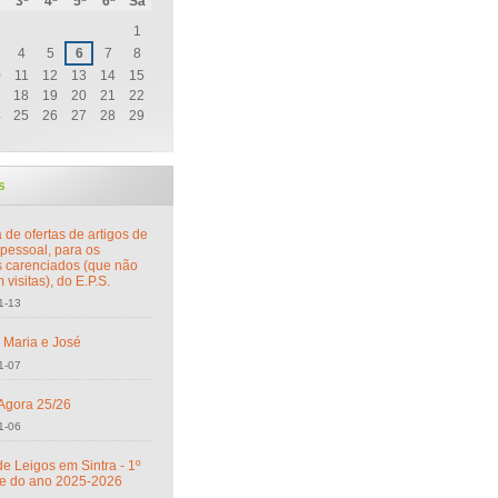
3ª
4ª
5ª
6ª
Sá
1
4
5
6
7
8
0
11
12
13
14
15
7
18
19
20
21
22
4
25
26
27
28
29
1
s
 de ofertas de artigos de
 pessoal, para os
s carenciados (que não
visitas), do E.P.S.
1-13
s Maria e José
1-07
Agora 25/26
1-06
e Leigos em Sintra - 1º
e do ano 2025-2026