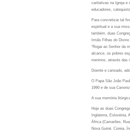
caritativas na Igreja e 
educadores, catequis
Para concretizar tal f
espiritual e a sua mi
também, duas Congrega
Irmãs Filhas do Divino
“Rogai ao Senhor da m
alcance, os pobres esp
meninos, através das i
Doente e cansado, ad
O Papa São João Paulo
1990 e de sua Canoni
A sua memória litúrg
Hoje as duas Congrega
Inglaterra, Eslovénia, 
África (Camarões, Ruan
Nova Guiné, Coreia, Ín