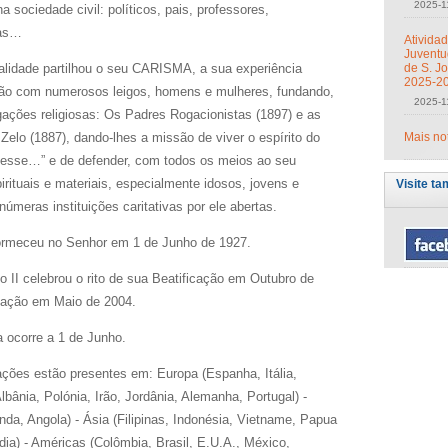
2025-1
na sociedade civil: políticos, pais, professores,
tas…
Ativida
Juventu
inalidade partilhou o seu CARISMA, a sua experiência
de S. J
2025-2
ssão com numerosos leigos, homens e mulheres, fundando,
2025-1
ções religiosas: Os Padres Rogacionistas (1897) e as
 Zelo (1887), dando-lhes a missão de viver o espírito do
Mais no
esse…” e de defender, com todos os meios ao seu
irituais e materiais, especialmente idosos, jovens e
Visite ta
númeras instituições caritativas por ele abertas.
ormeceu no Senhor em 1 de Junho de 1927.
 II celebrou o rito de sua Beatificação em Outubro de
zação em Maio de 2004.
ica ocorre a 1 de Junho.
ções estão presentes em: Europa (Espanha, Itália,
Albânia, Polónia, Irão, Jordânia, Alemanha, Portugal) -
da, Angola) - Ásia (Filipinas, Indonésia, Vietname, Papua
dia) - Américas (Colômbia, Brasil, E.U.A., México,