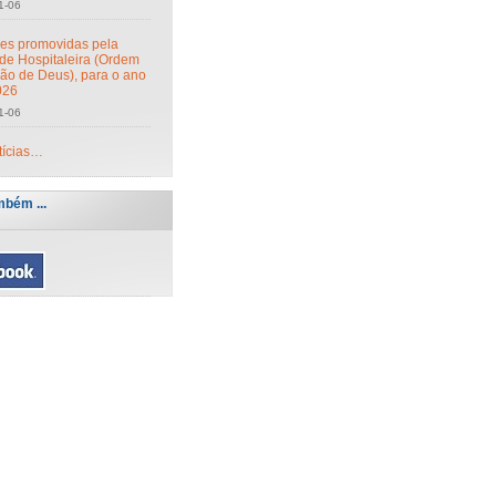
1-06
des promovidas pela
de Hospitaleira (Ordem
oão de Deus), para o ano
026
1-06
tícias…
mbém ...