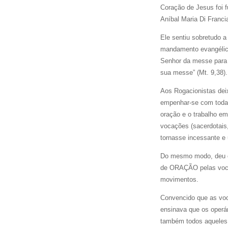
Coração de Jesus foi 
Aníbal Maria Di Franci
Ele sentiu sobretudo a 
mandamento evangélic
Senhor da messe para 
sua messe” (Mt. 9,38).
Aos Rogacionistas deix
empenhar-se com todas
oração e o trabalho e
vocações (sacerdotais, 
tornasse incessante e 
Do mesmo modo, deu 
de ORAÇÃO pelas vocaç
movimentos.
Convencido que as voc
ensinava que os operá
também todos aqueles