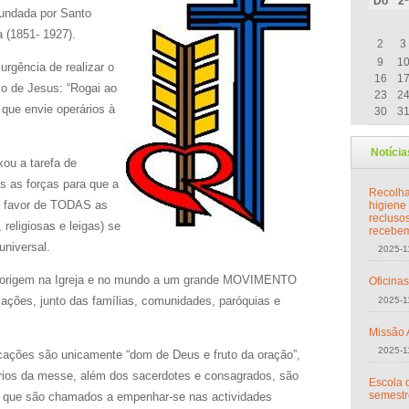
Do
2ª
fundada por Santo
Agosto
a (1851- 1927).
2
3
9
1
urgência de realizar o
16
1
o de Jesus: “Rogai ao
23
2
que envie operários à
30
3
Notícia
ou a tarefa de
 as forças para que a
Recolha
m favor de TODAS as
higiene
recluso
religiosas e leigas) se
recebem 
universal.
2025-1
origem na Igreja e no mundo a um grande MOVIMENTO
Oficina
ões, junto das famílias, comunidades, paróquias e
2025-1
Missão 
2025-1
ações são unicamente “dom de Deus e fruto da oração”,
rios da messe, além dos sacerdotes e consagrados, são
Escola d
semestr
 que são chamados a empenhar-se nas actividades