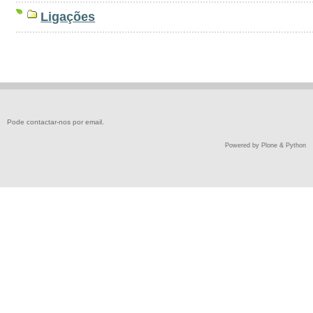
Ligações
Pode contactar-nos por
email
.
Powered by Plone & Python