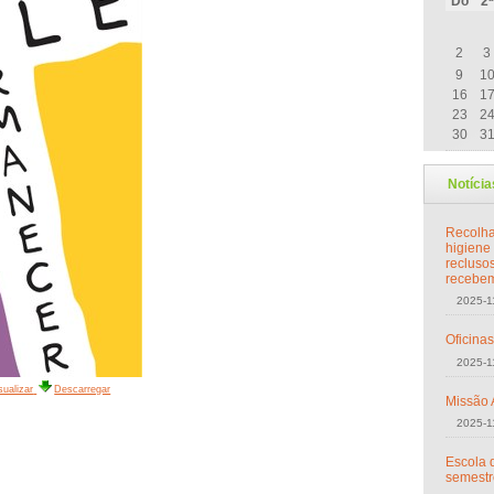
Do
2ª
Agosto
2
3
9
1
16
1
23
2
30
3
Notícia
Recolha
higiene
recluso
recebem 
2025-1
Oficina
2025-1
sualizar
Descarregar
Missão 
2025-1
Escola d
semestr