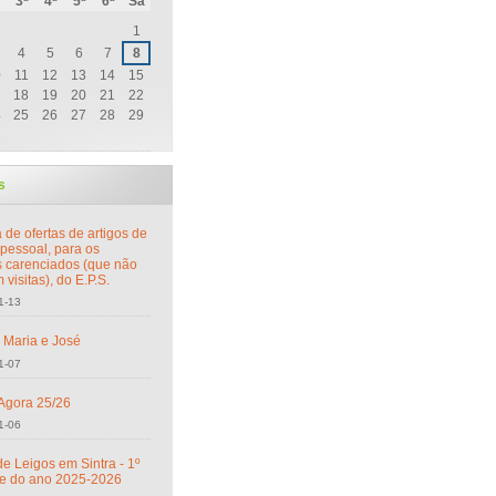
3ª
4ª
5ª
6ª
Sá
1
4
5
6
7
8
0
11
12
13
14
15
7
18
19
20
21
22
4
25
26
27
28
29
1
s
 de ofertas de artigos de
 pessoal, para os
s carenciados (que não
visitas), do E.P.S.
1-13
s Maria e José
1-07
Agora 25/26
1-06
e Leigos em Sintra - 1º
e do ano 2025-2026