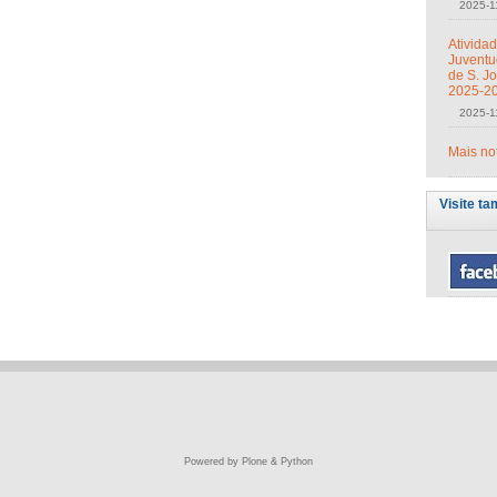
2025-1
Ativida
Juventu
de S. J
2025-2
2025-1
Mais no
Visite ta
Powered by Plone & Python