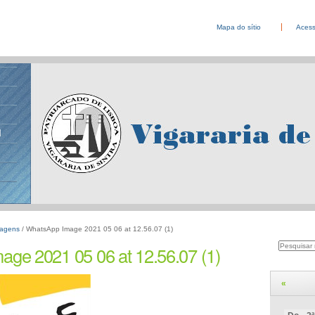
Mapa do sítio
Acess
l
agens
/
WhatsApp Image 2021 05 06 at 12.56.07 (1)
Pesquisa
Pesquisar
ge 2021 05 06 at 12.56.07 (1)
Avançada…
«