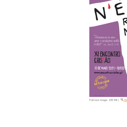
Full-size image:
195 KB
|
Vi