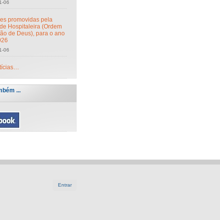
1-06
des promovidas pela
de Hospitaleira (Ordem
oão de Deus), para o ano
026
1-06
tícias…
mbém ...
Entrar