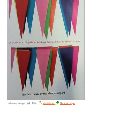
Full-size image:
243 KB
|
Visualizar
Descarregar