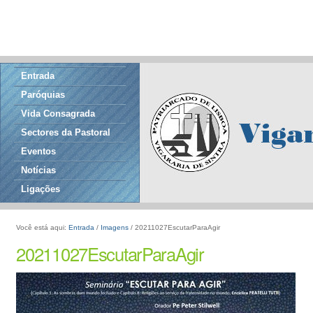
Entrada
Paróquias
Vida Consagrada
Sectores da Pastoral
Eventos
Notícias
Ligações
Você está aqui:
Entrada
/
Imagens
/
20211027EscutarParaAgir
20211027EscutarParaAgir