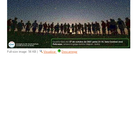
Full-size image:
56 KB
|
Visualizar
Descarregar