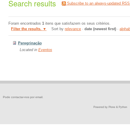
Search results
Subscribe to an always-updated RSS
Foram encontrados
1
itens que satisfazem os seus critérios.
Filter the results.
Sort by
relevance
·
date (newest first)
·
alphab
Peregrinação
Located in
Eventos
Pode contactar-nos por
email
.
Powered by Plone & Python