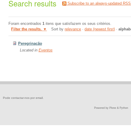
Search results
Subscribe to an always-updated RSS
Foram encontrados
1
itens que satisfazem os seus critérios.
Filter the results.
Sort by
relevance
·
date (newest first)
·
alphab
Peregrinação
Located in
Eventos
Pode contactar-nos por
email
.
Powered by Plone & Python